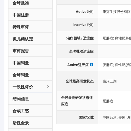
全球批准
Active公司
康霈生技股份有限
中国注册
Inactive公司
特殊审评
治疗领域 / 适应症
肥胖症
;
痛性肥胖
孤儿药认定
审评报告
全球批准适应症
中国销量
Active适应症
肥胖症
;
痛性肥胖
全球销量
全球最高研发状态
临床三期
一致性评价
全球最高研发状态适
结构信息
肥胖症
应症
合成工艺
国家/区域
中国台湾
;
美国
;
澳
活性全景