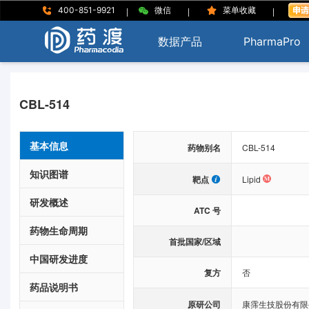
|
|
|
400-851-9921
微信
菜单收藏
数据产品
PharmaPro
CBL-514
基本信息
药物别名
CBL-514
知识图谱
靶点
Lipid
研发概述
ATC 号
药物生命周期
首批国家/区域
中国研发进度
复方
否
药品说明书
原研公司
康霈生技股份有限