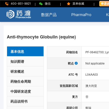
|
|
|
400-851-9921
微信
菜单收藏
数据产品
PharmaPro
K
Anti-thymocyte Globulin (equine)
基本信息
药物别名
PF-06462700; Ly
知识图谱
靶点
Not applicable
研发概述
ATC 号
L04AA03
药物生命周期
首批国家/区域
澳大利亚
中国研发进度
复方
否
药品说明书
原研公司
辉瑞