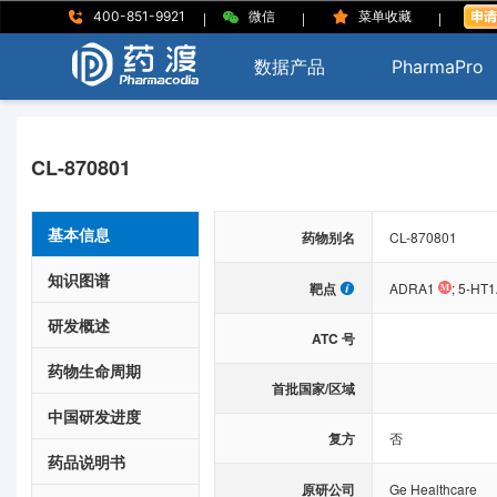
|
|
|
400-851-9921
微信
菜单收藏
数据产品
PharmaPro
CL-870801
基本信息
药物别名
CL-870801
知识图谱
靶点
ADRA1
;
5-HT1
研发概述
ATC 号
药物生命周期
首批国家/区域
中国研发进度
复方
否
药品说明书
原研公司
Ge Healthcare