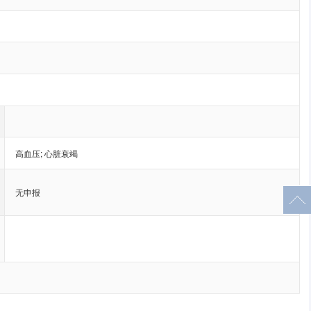
高血压
;
心脏衰竭
无申报