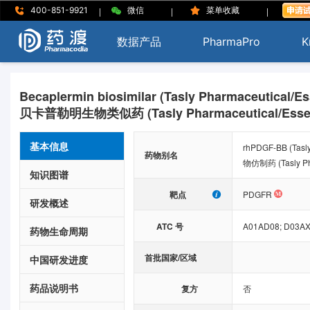
|
|
|
400-851-9921
微信
菜单收藏
数据产品
PharmaPro
K
Becaplermin biosimilar (Tasly Pharmaceutical/E
贝卡普勒明生物类似药 (Tasly Pharmaceutical/Essex 
基本信息
rhPDGF-BB (Tasl
药物别名
物仿制药 (Tasly Pha
知识图谱
靶点
PDGFR
研发概述
ATC 号
A01AD08;
D03AX
药物生命周期
首批国家/区域
中国研发进度
药品说明书
复方
否