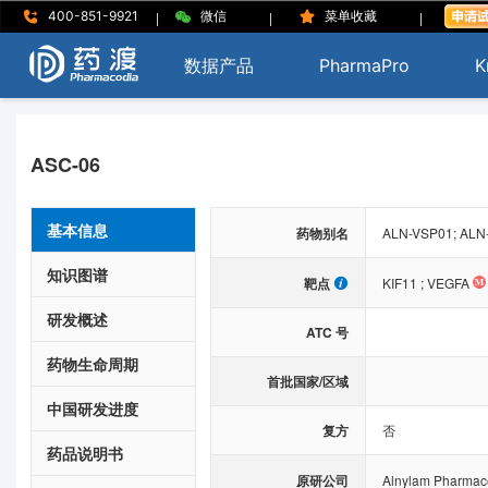
|
|
|
400-851-9921
微信
菜单收藏
数据产品
PharmaPro
K
ASC-06
基本信息
药物别名
ALN-VSP01; ALN-
知识图谱
靶点
KIF11
;
VEGFA
研发概述
ATC 号
药物生命周期
首批国家/区域
中国研发进度
复方
否
药品说明书
原研公司
Alnylam Pharmace