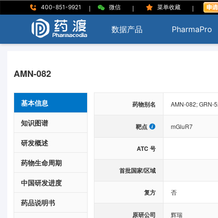
|
|
|
400-851-9921
微信
菜单收藏
数据产品
PharmaPro
AMN-082
基本信息
药物别名
AMN-082; GRN-5
知识图谱
靶点
mGluR7
研发概述
ATC 号
药物生命周期
首批国家/区域
中国研发进度
复方
否
药品说明书
原研公司
辉瑞