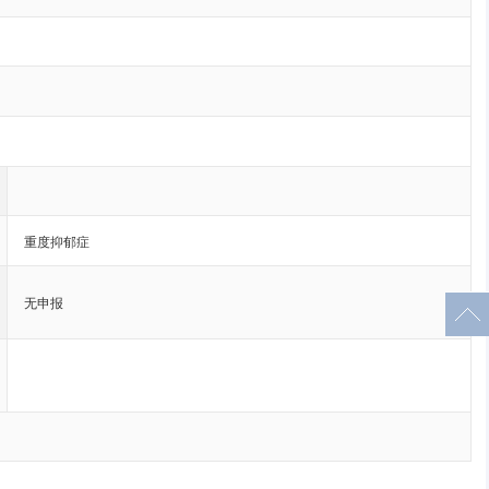
重度抑郁症
无申报