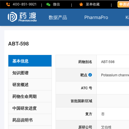
|
|
|
400-851-9921
微信
菜单收藏
数据产品
PharmaPro
K
ABT-598
基本信息
药物别名
ABT-598
知识图谱
靶点
Potassium chann
研发概述
ATC 号
药物生命周期
首批国家/区域
中国研发进度
复方
否
药品说明书
原研公司
艾伯维