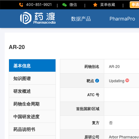
|
|
|
400-851-9921
微信
菜单收藏
数据产品
PharmaPro
AR-20
基本信息
药物别名
AR-20
知识图谱
靶点
Updating
研发概述
ATC 号
药物生命周期
首批国家/区域
中国研发进度
复方
否
药品说明书
原研公司
Arbor Pharmaceut