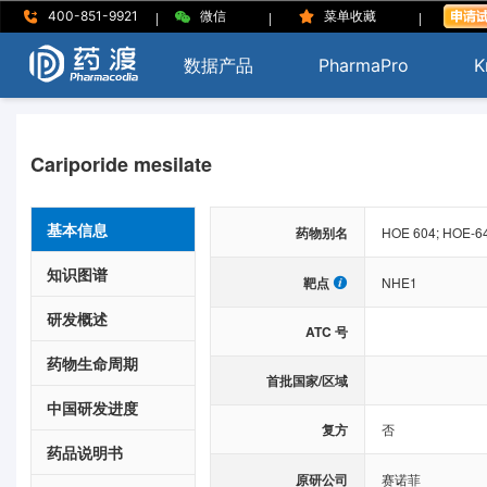
|
|
|
400-851-9921
微信
菜单收藏
数据产品
PharmaPro
K
Cariporide mesilate
基本信息
药物别名
HOE 604; HOE-64
知识图谱
靶点
NHE1
研发概述
ATC 号
药物生命周期
首批国家/区域
中国研发进度
复方
否
药品说明书
原研公司
赛诺菲