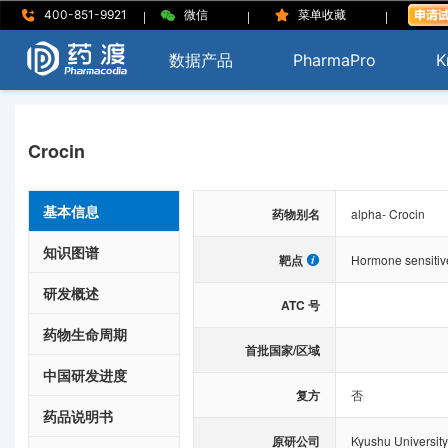
|
|
|
400-851-9921
微信
菜单收藏
数据产品
PharmaPro
K
Crocin
基本信息
药物别名
alpha- Crocin
知识图谱
靶点
Hormone sensitiv
研发概述
ATC 号
药物生命周期
首批国家/区域
中国研发进度
复方
否
药品说明书
原研公司
Kyushu University