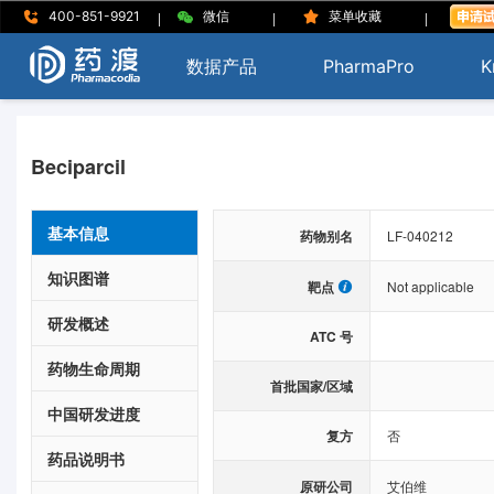
|
|
|
400-851-9921
微信
菜单收藏
数据产品
PharmaPro
K
Beciparcil
基本信息
药物别名
LF-040212
知识图谱
靶点
Not applicable
研发概述
ATC 号
药物生命周期
首批国家/区域
中国研发进度
复方
否
药品说明书
原研公司
艾伯维