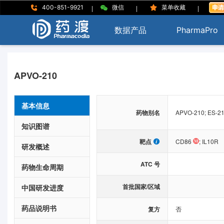
|
|
|
400-851-9921
微信
菜单收藏
数据产品
PharmaPro
APVO-210
基本信息
药物别名
APVO-210; ES-2
知识图谱
靶点
CD86
;
IL10R
研发概述
ATC 号
药物生命周期
首批国家/区域
中国研发进度
药品说明书
复方
否