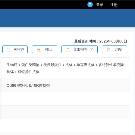
登录
注册
|
最后更新时间：2026年08月06日
AI推荐
对比
导出报告
订阅
生物药 > 蛋白类药物 > 免疫球蛋白 > 抗体 > 单克隆抗体 > 多特异性单克隆
抗体 > 双特异性抗体
CD86抑制剂
;
IL10R抑制剂