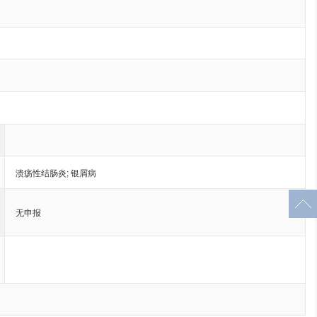
溃疡性结肠炎
;
银屑病
无申报