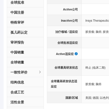
全球批准
Active公司
中国注册
Inactive公司
Insys Therapeutic
特殊审评
治疗领域 / 适应症
胶质瘤
;
脑癌
;
胶质
孤儿药认定
审评报告
全球批准适应症
中国销量
Active适应症
全球销量
全球最高研发状态
终止 (临床二期)
一致性评价
全球最高研发状态适
结构信息
胶质瘤
;
脑癌
应症
合成工艺
国家/区域
美国
;
德国
;
以色列
活性全景