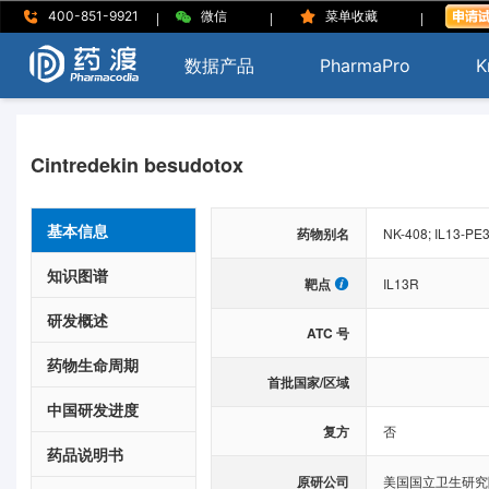
|
|
|
400-851-9921
微信
菜单收藏
数据产品
PharmaPro
K
Cintredekin besudotox
基本信息
药物别名
NK-408; IL13-PE3
知识图谱
靶点
IL13R
研发概述
ATC 号
药物生命周期
首批国家/区域
中国研发进度
复方
否
药品说明书
原研公司
美国国立卫生研究