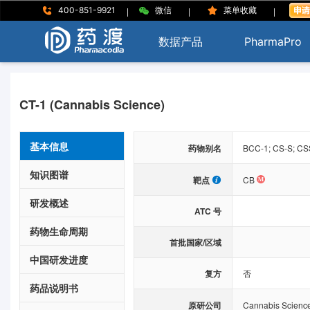
|
|
|
400-851-9921
微信
菜单收藏
数据产品
PharmaPro
CT-1 (Cannabis Science)
基本信息
药物别名
BCC-1; CS-S; CS
知识图谱
靶点
CB
研发概述
ATC 号
药物生命周期
首批国家/区域
中国研发进度
复方
否
药品说明书
原研公司
Cannabis Scienc