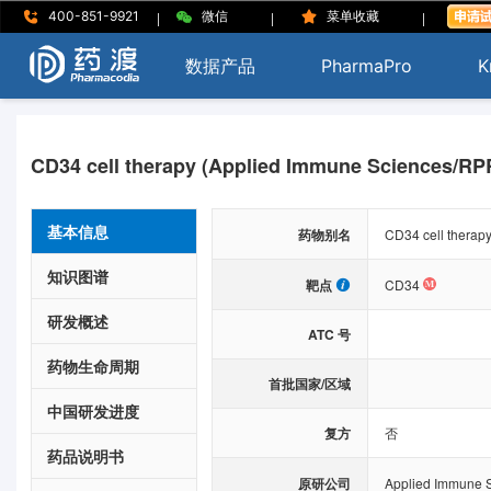
|
|
|
400-851-9921
微信
菜单收藏
数据产品
PharmaPro
K
CD34 cell therapy (Applied Immune Sciences/RP
基本信息
药物别名
CD34 cell therap
知识图谱
靶点
CD34
研发概述
ATC 号
药物生命周期
首批国家/区域
中国研发进度
复方
否
药品说明书
原研公司
Applied Immune 