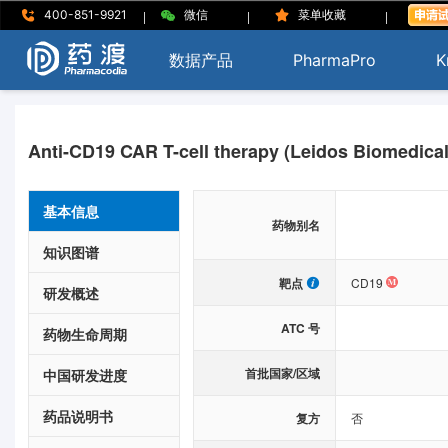
|
|
|
400-851-9921
微信
菜单收藏
数据产品
PharmaPro
K
Anti-CD19 CAR T-cell therapy (Leidos Biomedica
基本信息
药物别名
知识图谱
靶点
CD19
研发概述
ATC 号
药物生命周期
首批国家/区域
中国研发进度
药品说明书
复方
否