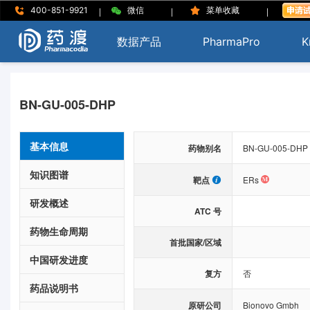
|
|
|
400-851-9921
微信
菜单收藏
数据产品
PharmaPro
K
BN-GU-005-DHP
基本信息
药物别名
BN-GU-005-DHP
知识图谱
靶点
ERs
研发概述
ATC 号
药物生命周期
首批国家/区域
中国研发进度
复方
否
药品说明书
原研公司
Bionovo Gmbh