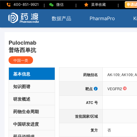
|
|
|
400-851-9921
微信
菜单收藏
数据产品
PharmaPro
K
Pulocimab
普络西单抗
中国一类
基本信息
药物别名
AK-109; AK109
知识图谱
靶点
VEGFR2
研发概述
ATC 号
药物生命周期
首批国家/区域
中国研发进度
复方
否
药品说明书