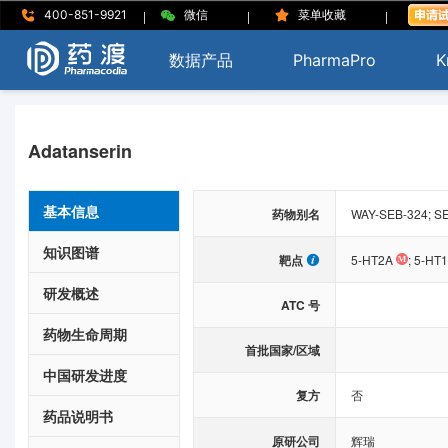
|
|
|
400-851-9921
微信
菜单收藏
数据产品
PharmaPro
K
Adatanserin
基本信息
药物别名
WAY-SEB-324; SE
知识图谱
靶点
5-HT2A
;
5-HT
研发概述
ATC 号
药物生命周期
首批国家/区域
中国研发进度
复方
否
药品说明书
原研公司
辉瑞