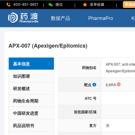
|
|
|
400-851-9921
微信
菜单收藏
数据产品
PharmaPro
K
APX-007 (Apexigen/Epitomics)
基本信息
APX-007; anti-int
药物别名
Apexigen/Epitomi
知识图谱
靶点
IL6RA
研发概述
ATC 号
药物生命周期
首批国家/区域
中国研发进度
药品说明书
复方
否