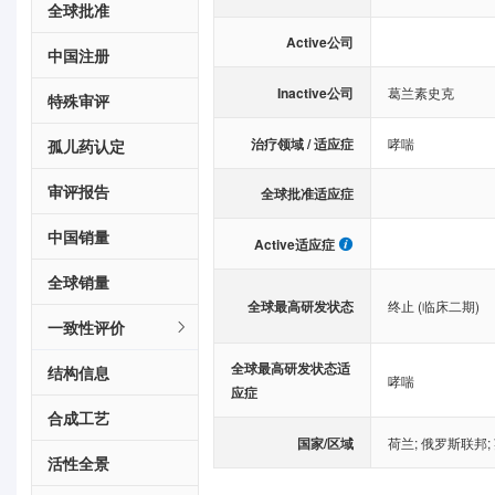
全球批准
Active公司
中国注册
Inactive公司
葛兰素史克
特殊审评
治疗领域 / 适应症
哮喘
孤儿药认定
审评报告
全球批准适应症
中国销量
Active适应症
全球销量
全球最高研发状态
终止 (临床二期)
一致性评价
全球最高研发状态适
结构信息
哮喘
应症
合成工艺
国家/区域
荷兰
;
俄罗斯联邦
;
活性全景