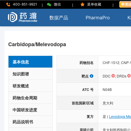
|
|
|
400-851-9921
微信
菜单收藏
数据产品
PharmaPro
K
Carbidopa/Melevodopa
基本信息
药物别名
CHF-1512; CNP-1
知识图谱
靶点
DDC
;
DRDs
研发概述
ATC 号
N04B
药物生命周期
首批国家/区域
意大利
中国研发进度
复方
是
(
Levodopa Met
药品说明书
原研公司
意大利凯西制药公