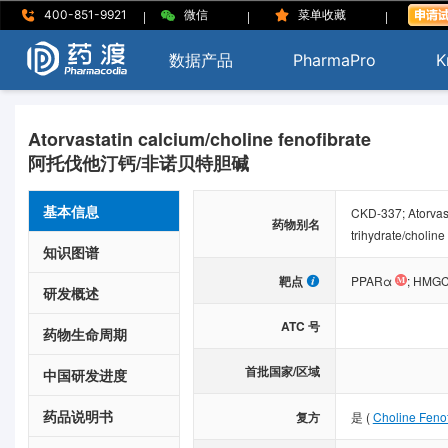
|
|
|
400-851-9921
微信
菜单收藏
数据产品
PharmaPro
K
Atorvastatin calcium/choline fenofibrate
阿托伐他汀钙/非诺贝特胆碱
基本信息
CKD-337; Atorvast
药物别名
trihydrate/choline 
知识图谱
靶点
PPARα
;
HMG
研发概述
ATC 号
药物生命周期
首批国家/区域
中国研发进度
药品说明书
复方
是
(
Choline Fenof