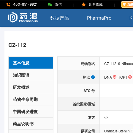
|
|
|
400-851-9921
微信
菜单收藏
数据产品
PharmaPro
K
CZ-112
基本信息
药物别名
CZ-112; 9-Nitroc
知识图谱
靶点
DNA
;
TOP1
研发概述
ATC 号
药物生命周期
首批国家/区域
中国研发进度
复方
否
药品说明书
原研公司
Christus Stehlin