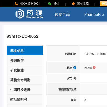
|
|
|
400-851-9921
微信
菜单收藏
数据产品
PharmaPro
99mTc-EC-0652
基本信息
药物别名
EC-0652; 99mTc-
知识图谱
靶点
PSMA
研发概述
ATC 号
药物生命周期
首批国家/区域
中国研发进度
药品说明书
复方
否