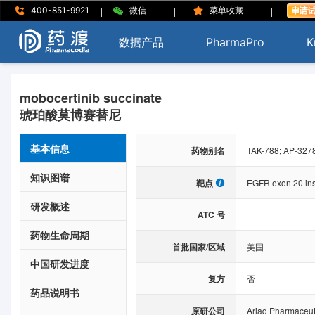
|
|
|
400-851-9921
微信
菜单收藏
数据产品
PharmaPro
K
mobocertinib succinate
琥珀酸莫博赛替尼
基本信息
药物别名
TAK-788; AP-3278
知识图谱
靶点
EGFR exon 20 ins
研发概述
ATC 号
药物生命周期
首批国家/区域
美国
中国研发进度
复方
否
药品说明书
原研公司
Ariad Pharmaceuti