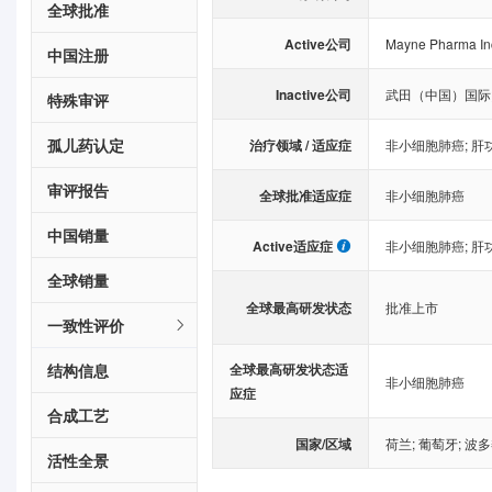
全球批准
Active公司
Mayne Pharma In
中国注册
Inactive公司
武田（中国）国际
特殊审评
孤儿药认定
治疗领域 / 适应症
非小细胞肺癌
;
肝
审评报告
全球批准适应症
非小细胞肺癌
中国销量
Active适应症
非小细胞肺癌
;
肝
全球销量
全球最高研发状态
批准上市
一致性评价
结构信息
全球最高研发状态适
非小细胞肺癌
应症
合成工艺
国家/区域
荷兰
;
葡萄牙
;
波多
活性全景