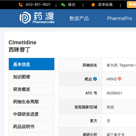
|
|
|
400-851-9921
微信
菜单收藏
数据产品
PharmaPro
Cimetidine
西咪替丁
基本信息
药物别名
泰为美; Tagamet; C
知识图谱
靶点
HRH2
研发概述
ATC 号
A02BA01
药物生命周期
首批国家/区域
美国
中国研发进度
复方
否
药品说明书
原研公司
葛兰素史克