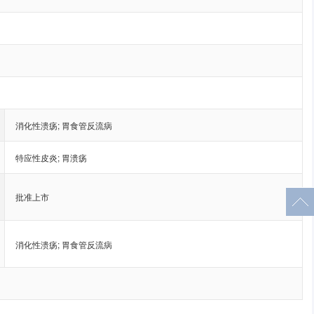
消化性溃疡
;
胃食管反流病
特应性皮炎
;
胃溃疡
批准上市
消化性溃疡
;
胃食管反流病