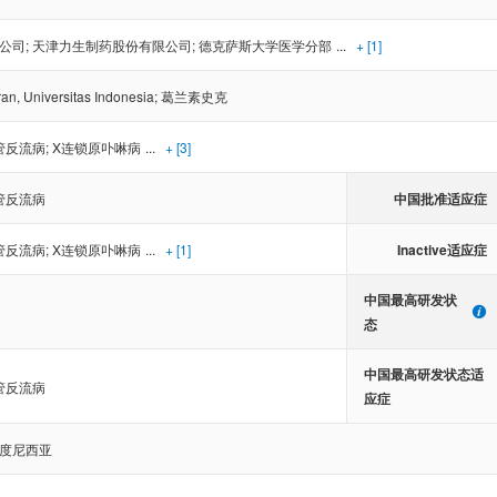
公司
;
天津力生制药股份有限公司
;
德克萨斯大学医学分部
...
+ [1]
an, Universitas Indonesia
;
葛兰素史克
管反流病
;
X连锁原卟啉病
...
+ [3]
中国批准适应症
管反流病
Inactive适应症
管反流病
;
X连锁原卟啉病
...
+ [1]
中国最高研发状
态
中国最高研发状态适
管反流病
应症
度尼西亚