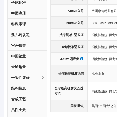
全球批准
Active公司
常州康普药业有限
中国注册
Inactive公司
Fakultas Kedokter
特殊审评
孤儿药认定
治疗领域 / 适应症
消化性溃疡
;
胃食
审评报告
全球批准适应症
消化性溃疡
;
胃食
中国销量
Active适应症
消化性溃疡
;
胃食
全球销量
全球最高研发状态
批准上市
一致性评价
结构信息
全球最高研发状态适
消化性溃疡
;
胃食
应症
合成工艺
国家/区域
美国
;
中国大陆
;
印
活性全景